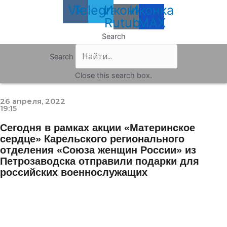
Vk
Telegram
Иконка
Иконка
Rutube
MAX
Search
Search
Close this search box.
26 апреля, 2022
19:15
Сегодня в рамках акции «Материнское
сердце» Карельского регионального
отделения «Союза женщин России» из
Петрозаводска отправили подарки для
российских военнослужащих