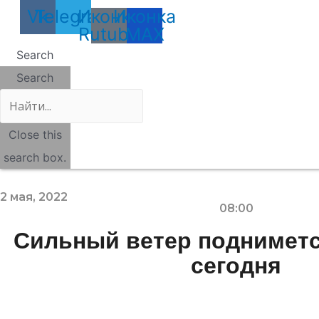
Vk
Telegram
Иконка
Иконка
Rutube
MAX
Search
Search
Close this
search box.
2 мая, 2022
08:00
Сильный ветер подниметс
сегодня