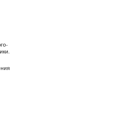
го-
ики.
ения