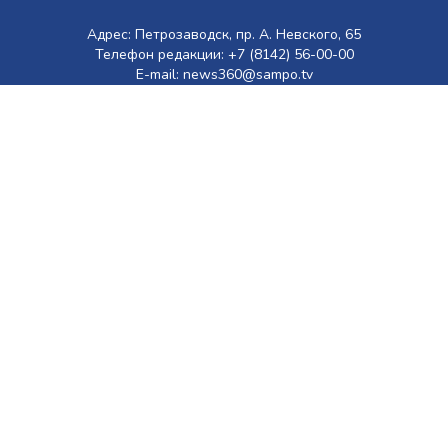
Адрес: Петрозаводск, пр. А. Невского, 65
Телефон редакции: +7 (8142) 56-00-00
E-mail: news360@sampo.tv