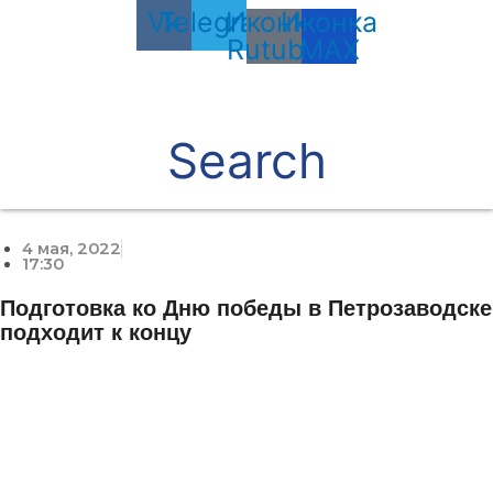
Vk
Telegram
Иконка
Иконка
Rutube
MAX
Search
4 мая, 2022
17:30
Подготовка ко Дню победы в Петрозаводске
подходит к концу