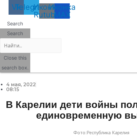
Vk
Telegram
Иконка
Иконка
Rutube
MAX
Search
Search
Close this
search box.
4 мая, 2022
08:15
В Карелии дети войны пол
единовременную в
Фото:Республика Карелия