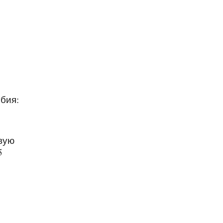
бия:
вую
5