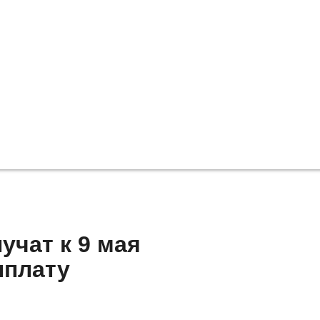
учат к 9 мая
ыплату