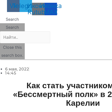
Vk
Telegram
Иконка
Иконка
Rutube
MAX
Search
Search
Close this
search box.
6 мая, 2022
14:45
Как стать участнико
«Бессмертный полк» в 2
Карелии