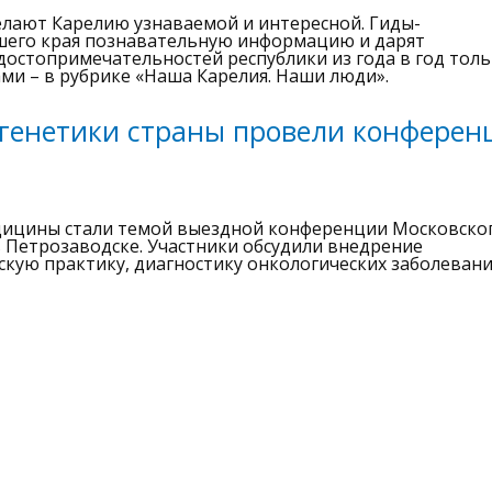
елают Карелию узнаваемой и интересной. Гиды-
ашего края познавательную информацию и дарят
достопримечательностей республики из года в год тол
тами – в рубрике «Наша Карелия. Наши люди».
генетики страны провели конфере
ицины стали темой выездной конференции Московско
 Петрозаводске. Участники обсудили внедрение
скую практику, диагностику онкологических заболевани