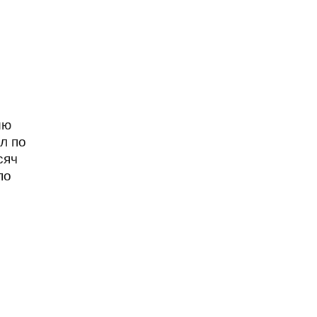
ию
л по
сяч
по