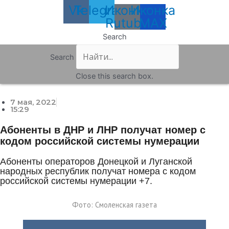
Vk
Telegram
Иконка
Иконка
Rutube
MAX
Search
Search
Close this search box.
7 мая, 2022
15:29
Абоненты в ДНР и ЛНР получат номер с
кодом российской системы нумерации
Абоненты операторов Донецкой и Луганской
народных республик получат номера с кодом
российской системы нумерации +7.
Фото: Смоленская газета