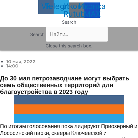
Vk
Telegram
Иконка
Иконка
Rutube
MAX
Search
Search
Close this search box.
10 мая, 2022
14:00
До 30 мая петрозаводчане могут выбрать
семь общественных территорий для
благоустройства в 2023 году
По итогам голосования пока лидируют Приозерный и
Лососинский парки, скверы Ключевской и