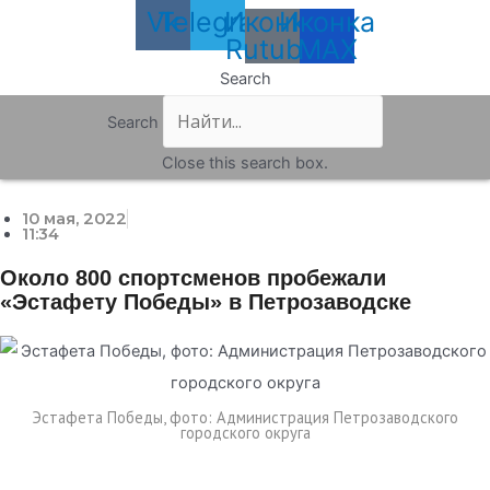
Vk
Telegram
Иконка
Иконка
Rutube
MAX
Search
Search
Close this search box.
10 мая, 2022
11:34
Около 800 спортсменов пробежали
«Эстафету Победы» в Петрозаводске
Эстафета Победы, фото: Администрация Петрозаводского
городского округа