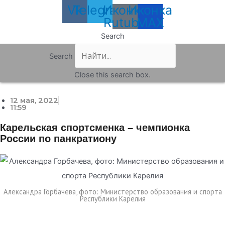
Vk
Telegram
Иконка
Иконка
Rutube
MAX
Search
Search
Close this search box.
12 мая, 2022
11:59
Карельская спортсменка – чемпионка
России по панкратиону
Александра Горбачева, фото: Министерство образования и спорта
Республики Карелия