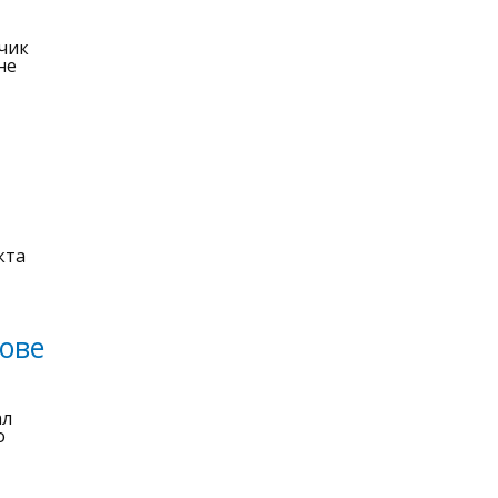
дчик
не
кта
ове
ал
о