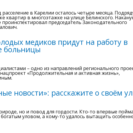
 расселение в Карелии осталось четыре месяца. Подря
ке квартир в многоэтажке на улице Белинского. Накану
те проинспектировал председатель Законодательного
алович.
олодых медиков придут на работу в
е больницы
циалистами – одно из направлений регионального прое
 нацпроект «Продолжительная и активная жизнь»,
иным.
ые новости»: расскажите о своём ул
природе, но и повод для гордости. Кто-то впервые пойм
с богатым уловом, а кому-то удалось вытащить особенн