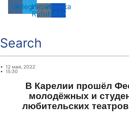
Vk
Telegram
Иконка
Иконка
Rutube
MAX
Search
12 мая, 2022
15:30
В Карелии прошёл Фе
молодёжных и студе
любительских театров