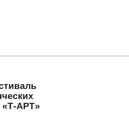
стиваль
нческих
 «Т-АРТ»