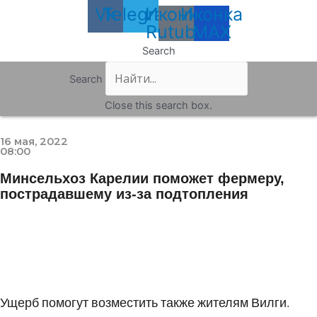
Vk
Telegram
Иконка
Иконка
Rutube
MAX
Search
Search
Close this search box.
16 мая, 2022
08:00
Минсельхоз Карелии поможет фермеру,
пострадавшему из-за подтопления
Ущерб помогут возместить также жителям Вилги.