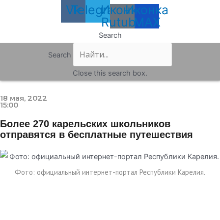
Vk
Telegram
Иконка
Иконка
Rutube
MAX
Search
Search
Close this search box.
18 мая, 2022
15:00
Более 270 карельских школьников
отправятся в бесплатные путешествия
Фото: официальный интернет-портал Республики Карелия.