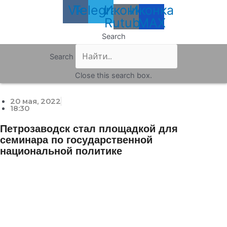
Vk
Telegram
Иконка
Иконка
Rutube
MAX
Search
Search
Close this search box.
20 мая, 2022
18:30
Петрозаводск стал площадкой для
семинара по государственной
национальной политике