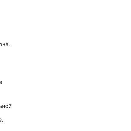
она.
й
в
льной
9.