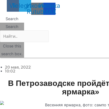
Vk
Telegram
Иконка
Иконка
Rutube
MAX
Search
Search
Close this
search box.
20 мая, 2022
10:02
В Петрозаводске пройдё
ярмарка»