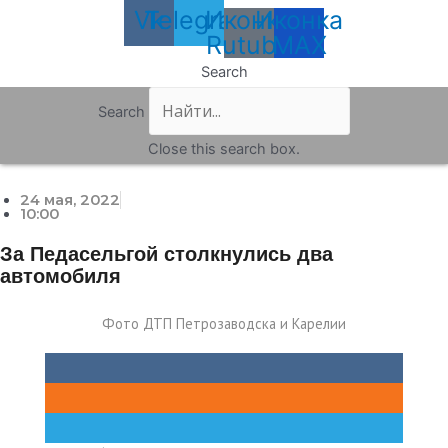
Vk
Telegram
Иконка
Иконка
Rutube
MAX
Search
Search
Close this search box.
24 мая, 2022
10:00
За Педасельгой столкнулись два
автомобиля
Фото ДТП Петрозаводска и Карелии