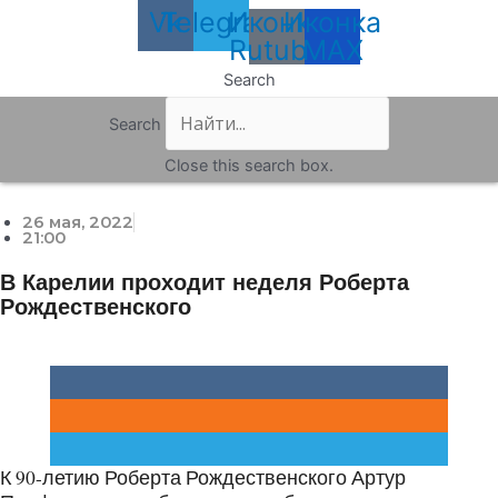
Vk
Telegram
Иконка
Иконка
Rutube
MAX
Search
Search
Close this search box.
26 мая, 2022
21:00
В Карелии проходит неделя Роберта
Рождественского
К 90-летию Роберта Рождественского Артур