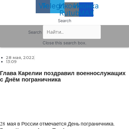
Vk
Telegram
Иконка
Иконка
Rutube
MAX
Search
Search
Close this search box.
28 мая, 2022
13:09
Глава Карелии поздравил военнослужащих
с Днём пограничника
28 мая в России отмечается День пограничника.