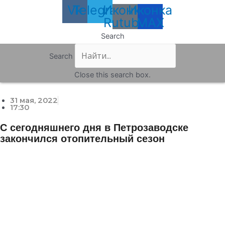
Vk
Telegram
Иконка
Иконка
Rutube
MAX
Search
Search
Close this search box.
31 мая, 2022
17:30
С сегодняшнего дня в Петрозаводске
закончился отопительный сезон