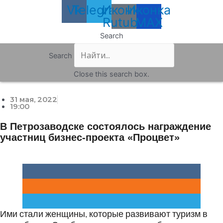
Vk
Telegram
Иконка
Иконка
Rutube
MAX
Search
Search
Close this search box.
31 мая, 2022
19:00
В Петрозаводске состоялось награждение
участниц бизнес-проекта «Процвет»
Ими стали женщины, которые развивают туризм в