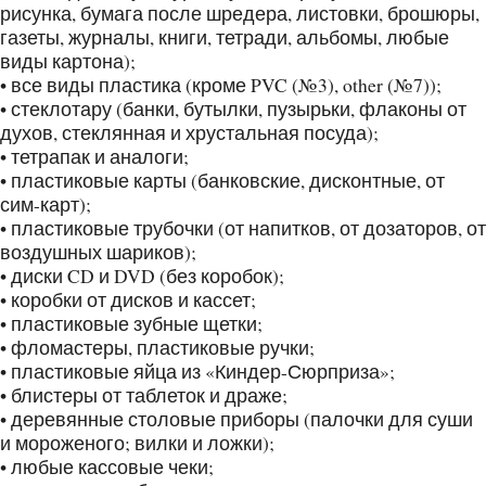
рисунка, бумага после шредера, листовки, брошюры,
газеты, журналы, книги, тетради, альбомы, любые
виды картона);
• все виды пластика (кроме PVC (№3), other (№7));
• стеклотару (банки, бутылки, пузырьки, флаконы от
духов, стеклянная и хрустальная посуда);
• тетрапак и аналоги;
• пластиковые карты (банковские, дисконтные, от
сим-карт);
• пластиковые трубочки (от напитков, от дозаторов, от
воздушных шариков);
• диски CD и DVD (без коробок);
• коробки от дисков и кассет;
• пластиковые зубные щетки;
• фломастеры, пластиковые ручки;
• пластиковые яйца из «Киндер-Сюрприза»;
• блистеры от таблеток и драже;
• деревянные столовые приборы (палочки для суши
и мороженого; вилки и ложки);
• любые кассовые чеки;