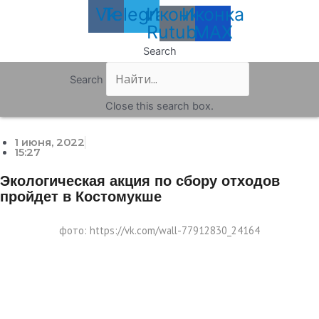
Vk
Telegram
Иконка
Иконка
Rutube
MAX
Search
Search
Close this search box.
1 июня, 2022
15:27
Экологическая акция по сбору отходов
пройдет в Костомукше
фото: https://vk.com/wall-77912830_24164