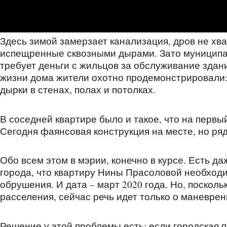
Здесь зимой замерзает канализация, дров не хва
испещренные сквозными дырами. Зато муниципа
требует деньги с жильцов за обслуживание здан
жизни дома жители охотно продемонстрировали:
дырки в стенах, полах и потолках.
В соседней квартире было и такое, что на первы
Сегодня фаянсовая конструкция на месте, но ря
Обо всем этом в мэрии, конечно в курсе. Есть 
города, что квартиру Нины Прасоловой необходи
обрушения. И дата – март 2020 года. Но, поскол
расселения, сейчас речь идет только о маневре
Решение у этой проблемы есть: если городская п