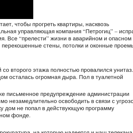
тает, чтобы прогреть квартиры, насквозь
льная управляющая компания “Петрогиц” – испр
ия. Все “прелести” жизни в аварийном и опасном
 перекошенные стены, потолки и оконные проем
й со второго этажа полностью провалился унитаз
дом осталась огромная дыра. Пол в туалетной
даже письменное предупреждение администрации
мо незамедлительно освободить в связи с угроз
ьку дом не попал в действующую программу
нном фонде.
рокуратура, на которую надеется и наш телекана