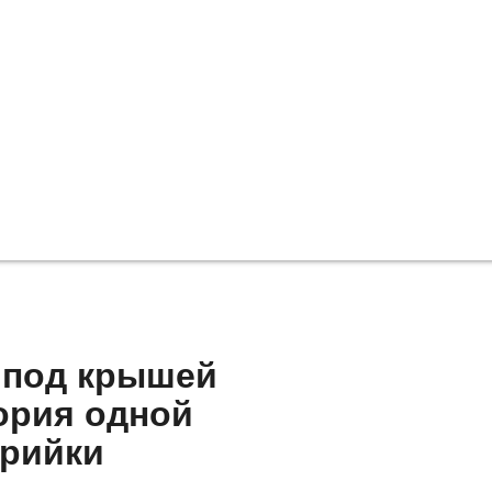
м под крышей
ория одной
арийки