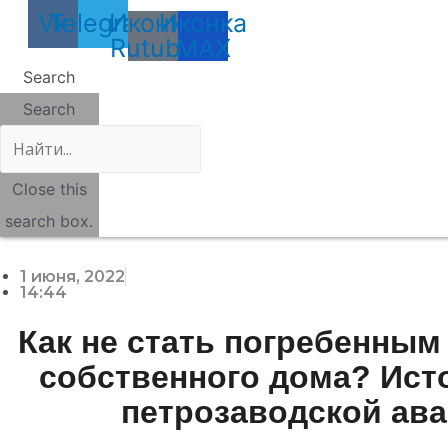
Vk
Telegram
Иконка
Иконка
Rutube
MAX
Search
Search
Close this
search box.
1 июня, 2022
14:44
Как не стать погребенны
собственного дома? Ист
петрозаводской ав