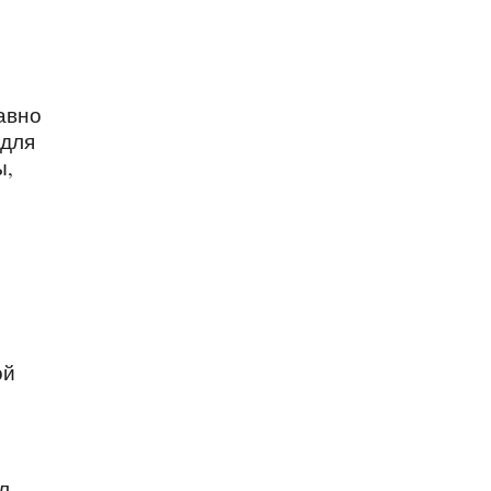
авно
 для
ы,
.
ой
л,