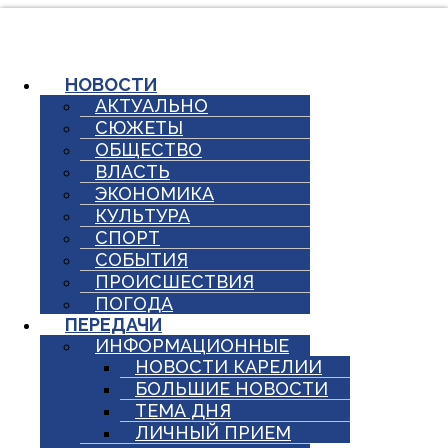
Перейти
к
содержимому
НОВОСТИ
АКТУАЛЬНО
СЮЖЕТЫ
ОБЩЕСТВО
ВЛАСТЬ
ЭКОНОМИКА
КУЛЬТУРА
СПОРТ
СОБЫТИЯ
ПРОИСШЕСТВИЯ
ПОГОДА
ПЕРЕДАЧИ
ИНФОРМАЦИОННЫЕ
НОВОСТИ КАРЕЛИИ
БОЛЬШИЕ НОВОСТИ
ТЕМА ДНЯ
ЛИЧНЫЙ ПРИЕМ