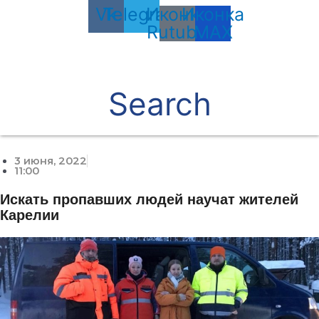
Vk
Telegram
Иконка
Иконка
Rutube
MAX
Search
3 июня, 2022
11:00
Искать пропавших людей научат жителей
Карелии