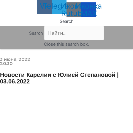
Vk
Telegram
Иконка
Иконка
Rutube
MAX
Search
Search
Close this search box.
3 июня, 2022
20:30
Новости Карелии с Юлией Степановой |
03.06.2022