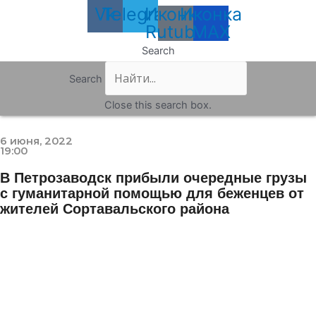
Vk
Telegram
Иконка
Иконка
Rutube
MAX
Search
Search
Close this search box.
6 июня, 2022
19:00
В Петрозаводск прибыли очередные грузы
с гуманитарной помощью для беженцев от
жителей Сортавальского района