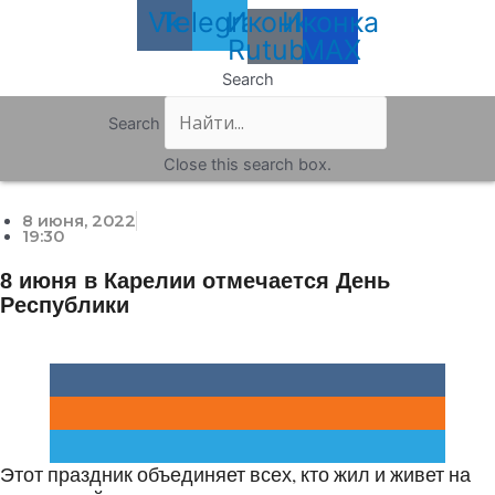
Vk
Telegram
Иконка
Иконка
Rutube
MAX
Search
Search
Close this search box.
8 июня, 2022
19:30
8 июня в Карелии отмечается День
Республики
Этот праздник объединяет всех, кто жил и живет на