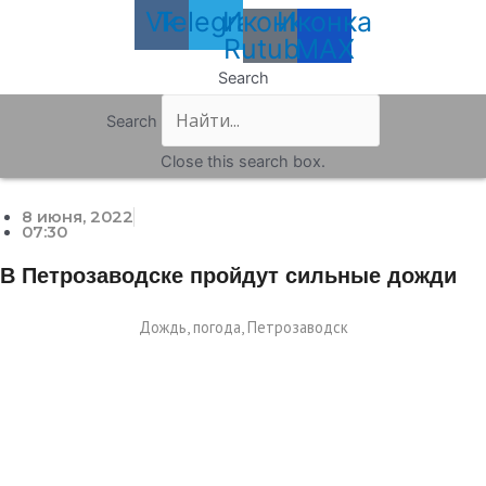
Vk
Telegram
Иконка
Иконка
Rutube
MAX
Search
Search
Close this search box.
8 июня, 2022
07:30
В Петрозаводске пройдут сильные дожди
Дождь, погода, Петрозаводск