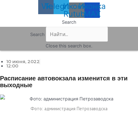
Vk
Telegram
Иконка
Иконка
Rutube
MAX
Search
Search
Close this search box.
10 июня, 2022
12:00
Расписание автовокзала изменится в эти
выходные
Фото: администрация Петрозаводска