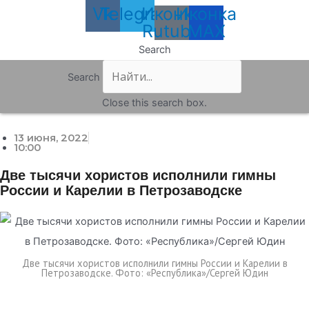
Vk
Telegram
Иконка
Иконка
Rutube
MAX
Search
Search
Close this search box.
13 июня, 2022
10:00
Две тысячи хористов исполнили гимны
России и Карелии в Петрозаводске
Две тысячи хористов исполнили гимны России и Карелии в
Петрозаводске. Фото: «Республика»/Сергей Юдин