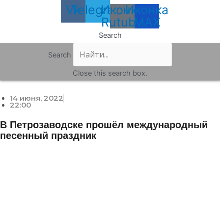
Vk
Telegram
Иконка
Иконка
Rutube
MAX
Search
Search
Close this search box.
14 июня, 2022
22:00
В Петрозаводске прошёл международный
песенный праздник