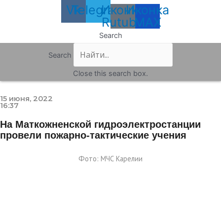
Vk
Telegram
Иконка
Иконка
Rutube
MAX
Search
Search
Close this search box.
15 июня, 2022
16:37
На Маткожненской гидроэлектростанции
провели пожарно-тактические учения
Фото: МЧС Карелии