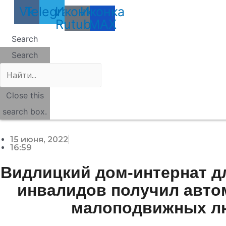
Vk
Telegram
Иконка
Иконка
Rutube
MAX
Search
Search
Close this
search box.
15 июня, 2022
16:59
Видлицкий дом-интернат д
инвалидов получил авто
малоподвижных л