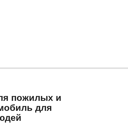
ля пожилых и
мобиль для
юдей