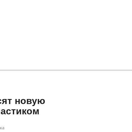
сят новую
ластиком
ка