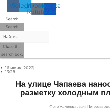
Vk
Telegram
Иконка
Иконка
Rutube
MAX
Search
Search
Close this
search box.
16 июня, 2022
13:28
На улице Чапаева нано
разметку холодным п
Фото Администрация Петрозаводс