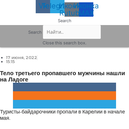
Vk
Telegram
Иконка
Иконка
Rutube
MAX
Search
Search
Close this search box.
17 июня, 2022
15:15
Тело третьего пропавшего мужчины нашли
на Ладоге
Туристы-байдарочники пропали в Карелии в начале
мая.