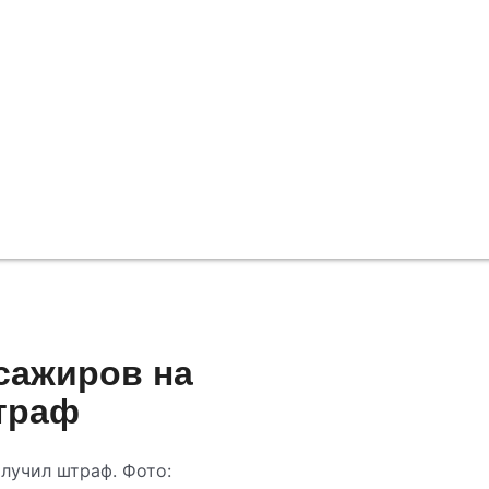
сажиров на
траф