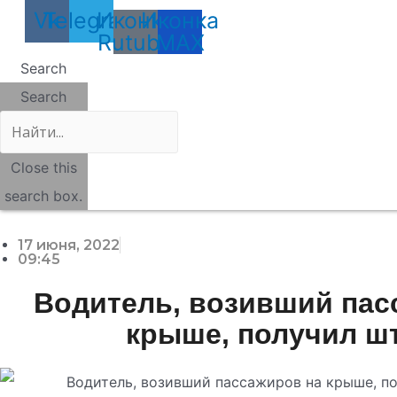
Vk
Telegram
Иконка
Иконка
Rutube
MAX
Search
Search
Close this
search box.
17 июня, 2022
09:45
Водитель, возивший пас
крыше, получил ш