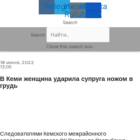
Vk
Telegram
Иконка
Иконка
Rutube
MAX
Search
Search
Close this search box.
18 июня, 2022
13:05
В Кеми женщина ударила супруга ножом в
грудь
Следователями Кемского межрайонного