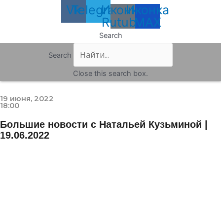
Vk
Telegram
Иконка
Иконка
Rutube
MAX
Search
Search
Close this search box.
19 июня, 2022
18:00
Большие новости с Натальей Кузьминой |
19.06.2022