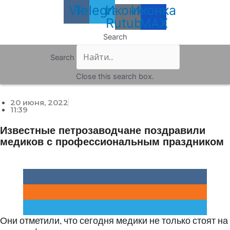
Vk
Telegram
Иконка
Иконка
Rutube
MAX
Search
Search
Close this search box.
20 июня, 2022
11:39
Известные петрозаводчане поздравили
медиков с профессиональным праздником
Они отметили, что сегодня медики не только стоят на