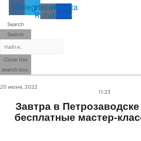
Vk
Telegram
Иконка
Иконка
Rutube
MAX
Search
Search
Close this
search box.
20 июня, 2022
11:23
Завтра в Петрозаводске
бесплатные мастер-клас