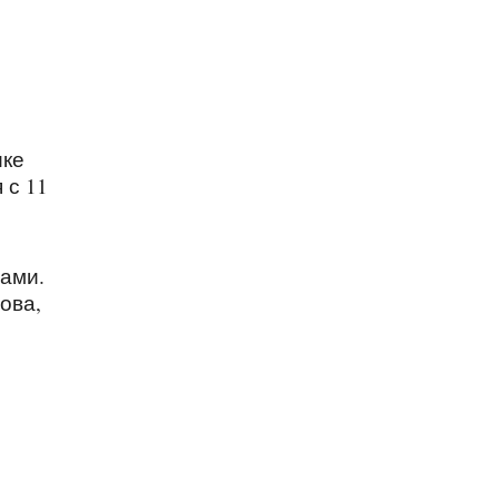
ике
 с 11
рами.
ова,