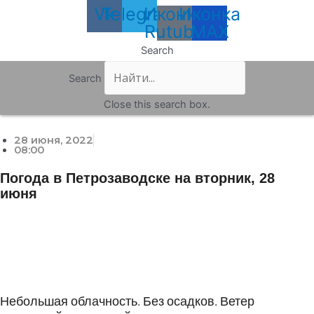
Vk
Telegram
Иконка
Иконка
Rutube
MAX
Search
Search
Close this search box.
28 июня, 2022
08:00
Погода в Петрозаводске на вторник, 28
июня
Небольшая облачность. Без осадков. Ветер