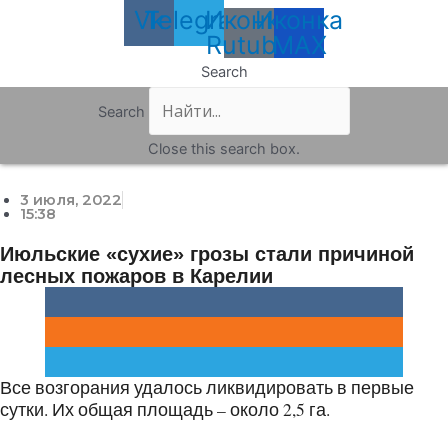
Vk
Telegram
Иконка
Иконка
Rutube
MAX
Search
Search
Close this search box.
3 июля, 2022
15:38
Июльские «сухие» грозы стали причиной
лесных пожаров в Карелии
Все возгорания удалось ликвидировать в первые
сутки. Их общая площадь – около 2,5 га.