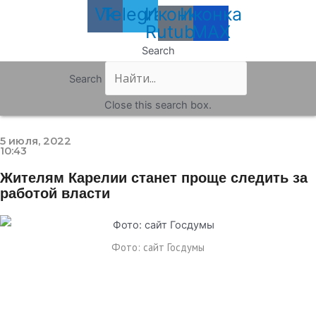
Vk
Telegram
Иконка
Иконка
Rutube
MAX
Search
Search
Close this search box.
5 июля, 2022
10:43
Жителям Карелии станет проще следить за
работой власти
Фото: сайт Госдумы