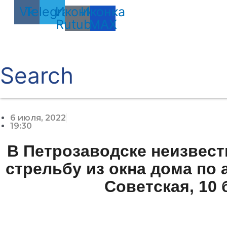
Vk
Telegram
Иконка
Иконка
Rutube
MAX
Search
6 июля, 2022
19:30
В Петрозаводске неизвес
стрельбу из окна дома по 
Советская, 10 