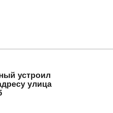
тный устроил
адресу улица
б