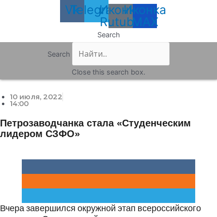
Vk
Telegram
Иконка
Иконка
Rutube
MAX
Search
Search
Close this search box.
10 июля, 2022
14:00
Петрозаводчанка стала «Студенческим
лидером СЗФО»
Вчера завершился окружной этап всероссийского