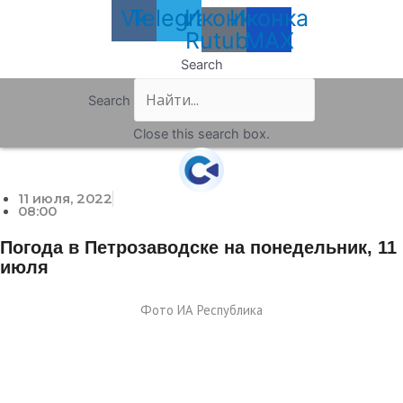
Vk
Telegram
Иконка
Иконка
Rutube
MAX
Search
Search
Close this search box.
11 июля, 2022
08:00
Погода в Петрозаводске на понедельник, 11
июля
Фото ИА Республика