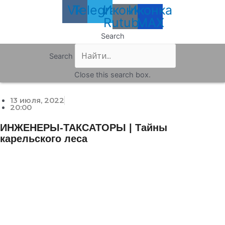
Vk
Telegram
Иконка
Иконка
Rutube
MAX
Search
Search
Close this search box.
13 июля, 2022
20:00
ИНЖЕНЕРЫ-ТАКСАТОРЫ | Тайны
карельского леса