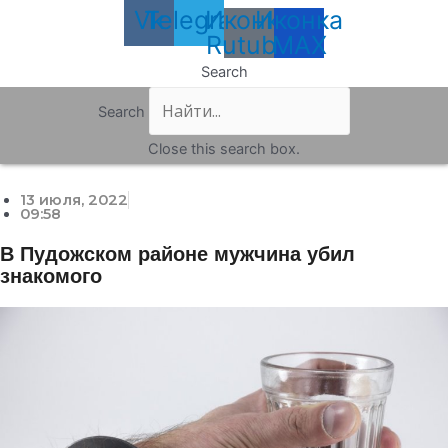
Vk
Telegram
Иконка
Иконка
Rutube
MAX
Search
Search
Close this search box.
13 июля, 2022
09:58
В Пудожском районе мужчина убил
знакомого