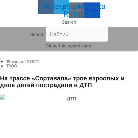
Vk
Telegram
Иконка
Иконка
Rutube
MAX
Search
Search
Close this search box.
15 июля, 2022
11:08
На трассе «Сортавала» трое взрослых и
двое детей пострадали в ДТП