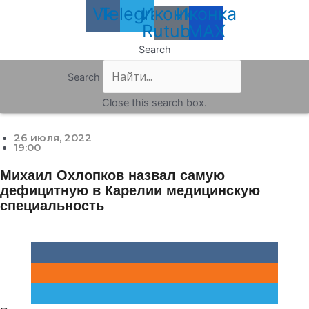
Vk
Telegram
Иконка
Иконка
Rutube
MAX
Search
Search
Close this search box.
26 июля, 2022
19:00
Михаил Охлопков назвал самую
дефицитную в Карелии медицинскую
специальность