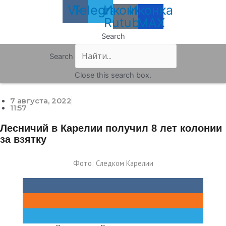
Vk
Telegram
Иконка
Иконка
Rutube
MAX
Search
Search
Close this search box.
7 августа, 2022
11:57
Лесничий в Карелии получил 8 лет колонии
за взятку
Фото: Следком Карелии